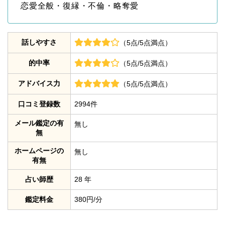
恋愛全般・復縁・不倫・略奪愛
話しやすさ
（5点/5点満点）
的中率
（5点/5点満点）
アドバイス力
（5点/5点満点）
口コミ登録数
2994件
メール鑑定の有
無し
無
ホームページの
無し
有無
占い師歴
28 年
鑑定料金
380円/分