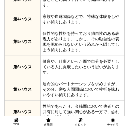
す。
家族や血縁関係などで、特殊な体験をしや
第4ハウス
すい傾向にあります。
個性的な性格を持っており独自性のある表
現力があります。しかし、その独自性の表
第5ハウス
現を認められないという恐れから隠してし
まう傾向にあります。
健康や、仕事といった面で自分を必要とし
第6ハウス
ている人に貢献したいという思いがありま
す。
運命的なパートナーシップを求めますが、
第7ハウス
その分、密な人間関係において挫折を味わ
いやすい傾向にあります。
性的であったり、金銭面において他者との
第8ハウス
共有に対して強い関心がある一方で、恐れ
も抱く傾向にあります。
TOP
占星術
タロット
チャクラ
思想や宗教、哲学的な事に関して強い関心