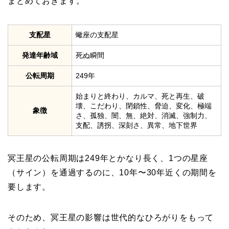
まとめておきます。
支配星
蠍座の支配星
発達年齢域
死ぬ瞬間
公転周期
249年
始まりと終わり、カルマ、死と再生、破
壊、こだわり、閉鎖性、脅迫、変化、極端
象徴
さ、孤独、闇、無、絶対、消滅、強制力、
支配、誘拐、深刻さ、異常、地下世界
冥王星の公転周期は249年とかなり長く、1つの星座
（サイン）を通過するのに、10年〜30年近くの期間を
要します。
そのため、冥王星の影響は世代的なひろがりをもって