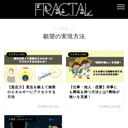
― TAG ―
願望の実現方法
引き寄せの法則
引き寄せの法則
【意志力】意志を鍛えて無限
【仕事・他人・恋愛】何事に
のエネルギーにアクセスする
も興味を持つ方法とは?興味が
方法
無いを克服！
2019年2月26日
2019年2月24日
占星術（ホロスコープ）