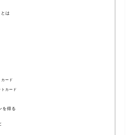
ととは
トカード
ットカード
ンを得る
と