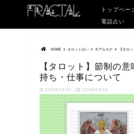
トップペー
電話占い
HOME
タロット占い
大アルカナ
【タロッ
【タロット】節制の意
持ち・仕事について
2019年3月6日
/
2020年6月8日